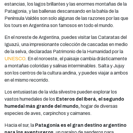
estancias, los lagos brillantes y las enormes montañas de la
Patagonia, y las ballenas descansando en la bahía de la
Península Valdés son solo algunas de las razones por las que
los tours en Argentina son famosos en todo el mundo.
En el noreste de Argentina, puedes visitar las Cataratas del
Iguazú, una impresionante colección de cascadas en medio
de la selva, declaradas Patrimonio de la Humanidad por la
UNESCO
. En el noroeste, el paisaje cambia drásticamente
a montañas coloridas y salinas interminables. Salta y Jujuy
son los centros de la cultura andina, y puedes viajar a ambos
en el mismo recorrido.
Los entusiastas de la vida silvestre pueden explorar los
vastos humedales de los
Esteros del Iberá, el segundo
humedal más grande del mundo
,
hogar de diversas
especies de aves, carpinchos y caimanes.
Hacia el sur, la
Patagonia es el gran destino argentino
para los aventureros
,
un paraíso de senderos para