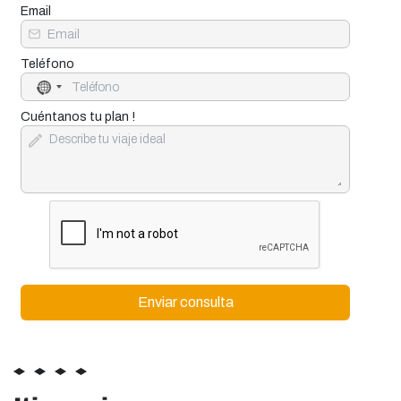
Email
Teléfono
No
country
selected
Cuéntanos tu plan !