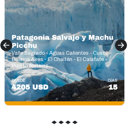
Patagonia Salvaje y Machu
Picchu
Valle Sagrado - Aguas Calientes - Cusco -
Buenos Aires - El Chaltén - El Calafate -
Puerto Natales
DESDE
DÍAS
4205 USD
15
◆
◆
◆
◆