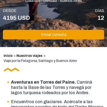
Calafate - Ushuaia - Buenos Aires
DESDE
DÍAS
4195 USD
12
Enviar consulta
Inicio
>
Nuestros viajes
>
Viaje por la Patagonia, Santiago y Buenos Aires
Aventuras en Torres del Paine.
Caminá
hasta la Base de las Torres y navegá por
lagos turquesa rodeados por los Andes.
Encuentros con glaciares. Acércate a las