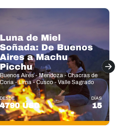
Luna de Miel
Soñada: De Buenos
Est
Aires a Machu
Pat
Picchu
ave
Buenos Aires - Mendoza - Chacras de
Buenos 
Coria - Lima - Cusco - Valle Sagrado
Paine
DESDE
DÍAS
DESDE
4790 USD
15
624