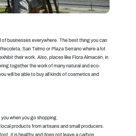
ull of businesses everywhere. The best thing you can
 it Recoleta, San Telmo or Plaza Serrano where a lot
xhibit their work. Also, places like Flora Almacén, in
ring together the work of many natural and eco-
ou will be able to buy all kinds of cosmetics and
h you when you go shopping.
ocal products from artisans and small producers.
 foot, it is healthy and does not leave a carbon