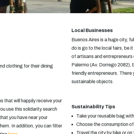
Local Businesses
Buenos Aires is a huge city, f
do is go to the local fairs, be
of artisans and entrepreneurs e
Palermo (Av. Dorrego 2082), b
 clothing for their dining
friendly entrepreneurs. There y
sustainable objects.
 that will happily receive your
Sustainability Tips
you use this solidarity search
Take your reusable bag wit
 that you have near your
Choose the consumption of l
m. In addition, you can filter
Travel the city by bike or on