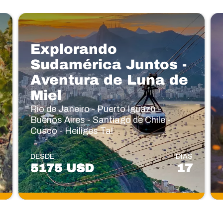
Explorando
Sudamérica Juntos -
Aventura de Luna de
Miel
Rio de Janeiro - Puerto Iguazú -
Buenos Aires - Santiago de Chile -
Cusco - Heiliges Tal
S
DESDE
DÍAS
3
5175 USD
17