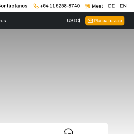
Contáctanos
+54 11 5258-8740
DE
EN
Meet
USD $
ros
Planea tu viaje