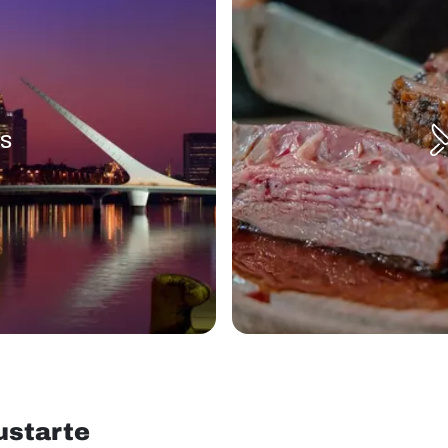
s
ustarte