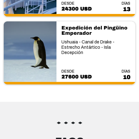
DESDE
DÍAS
24300 USD
13
Expedición del Pingüino
Emperador
Ushuaia - Canal de Drake -
Estrecho Antártico - Isla
Decepción
DESDE
DÍAS
27600 USD
10