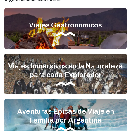
Viajes Gastronómicos
Viajes Inmersivos en la Naturaleza
para cada Explorador
Aventuras Épicas de Viaje en
Familia por Argentina