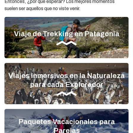
Entonces, ¿por qué esperar? Los mejores momentos
suelen ser aquellos que no viste venir.
Viaje de Trekking en Patagonia
Viajes Inmersivos en la Naturaleza
para cada Explorador
Paquetes Vacacionales para
Parejas