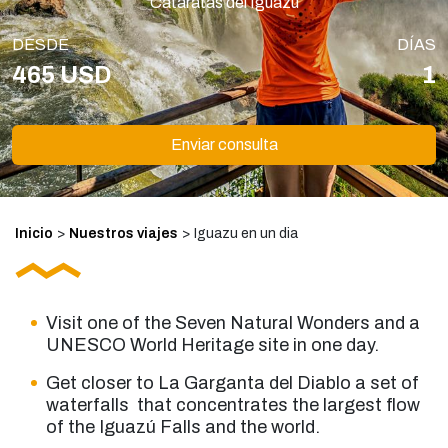
Cataratas del Iguazú
DESDE
DÍAS
465 USD
1
Enviar consulta
Inicio
>
Nuestros viajes
>
Iguazu en un dia
Visit one of the Seven Natural Wonders and a
UNESCO World Heritage site in one day.
Get closer to La Garganta del Diablo a set of
waterfalls
that concentrates the largest flow
of the Iguazú Falls and the world.