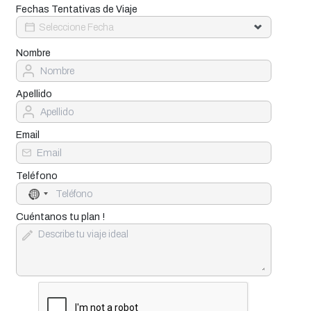
Fechas Tentativas de Viaje
Nombre
Apellido
Email
Teléfono
No
country
selected
Cuéntanos tu plan !