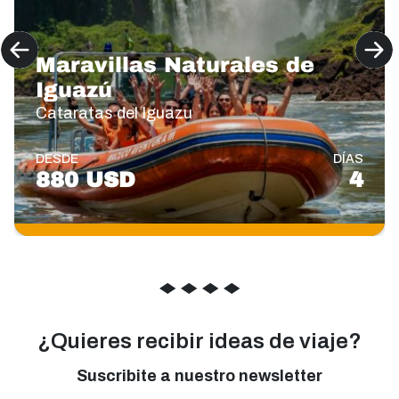
Maravillas Naturales de
Iguazú
Cataratas del Iguazu
DESDE
DÍAS
880 USD
4
◆
◆
◆
◆
¿Quieres recibir ideas de viaje?
Suscribite a nuestro newsletter