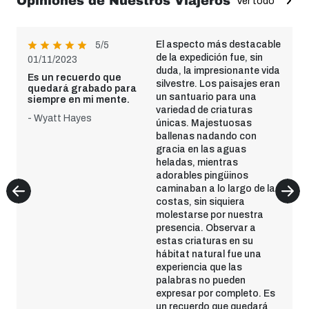
Opiniones de Nuestros Viajeros
Ver todo
El aspecto más destacable
5/5
de la expedición fue, sin
01/11/2023
duda, la impresionante vida
Es un recuerdo que
silvestre. Los paisajes eran
quedará grabado para
un santuario para una
siempre en mi mente.
variedad de criaturas
- Wyatt Hayes
únicas. Majestuosas
ballenas nadando con
gracia en las aguas
heladas, mientras
adorables pingüinos
caminaban a lo largo de las
costas, sin siquiera
molestarse por nuestra
presencia. Observar a
estas criaturas en su
hábitat natural fue una
experiencia que las
palabras no pueden
expresar por completo. Es
un recuerdo que quedará