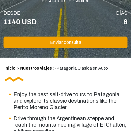
El Calafate - El Chaltén
DESDE
DÍAS
1140 USD
6
Enviar consulta
Inicio
>
Nuestros viajes
>
Patagonia Clásica en Auto
Enjoy the best
self-drive tours to Patagonia
and explore its classic destinations like the
Perito Moreno Glacier.
Drive through the Argentinean steppe and
reach the mountaineering village of El Chaltén,